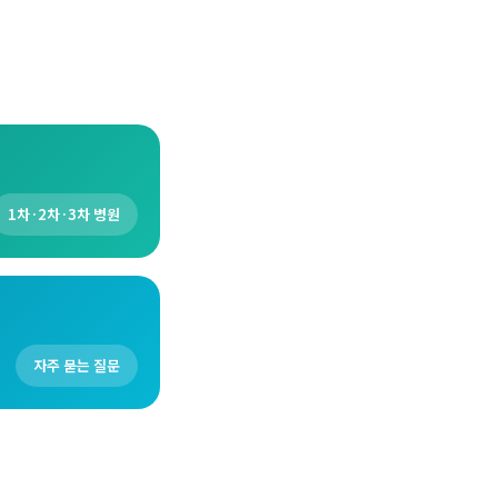
1차·2차·3차 병원
자주 묻는 질문